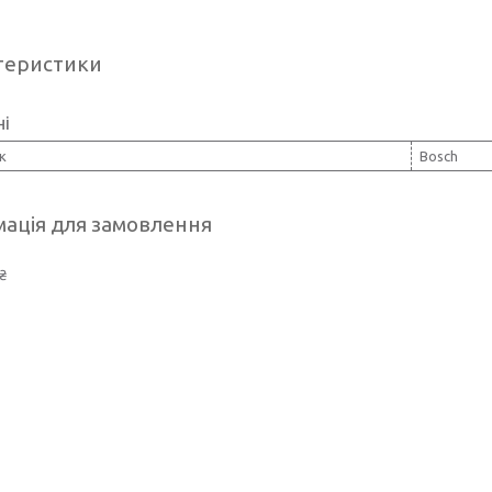
теристики
ні
к
Bosch
ація для замовлення
₴