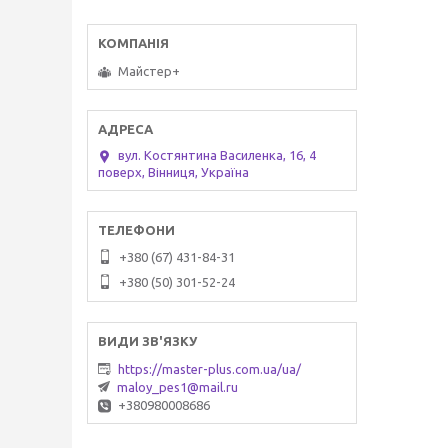
Майстер+
вул. Костянтина Василенка, 16, 4
поверх, Вінниця, Україна
+380 (67) 431-84-31
+380 (50) 301-52-24
https://master-plus.com.ua/ua/
maloy_pes1@mail.ru
+380980008686