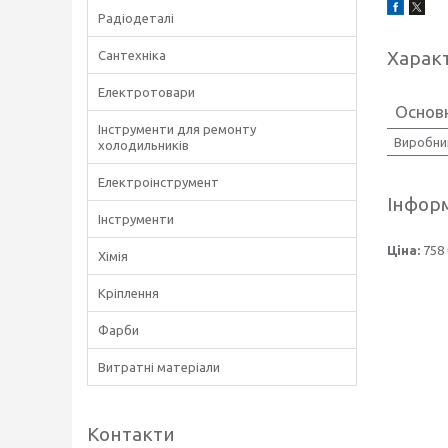
Радіодеталі
Харак
Сантехніка
Електротовари
Основ
Інструменти для ремонту
Виробни
холодильників
Електроінструмент
Інформ
Інструменти
Ціна:
758 
Хімія
Кріплення
Фарби
Витратні матеріали
Контакти