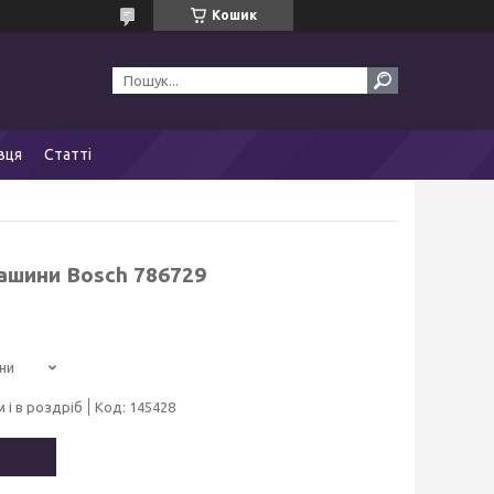
Кошик
вця
Статті
ашини Bosch 786729
ни
 і в роздріб
Код:
145428