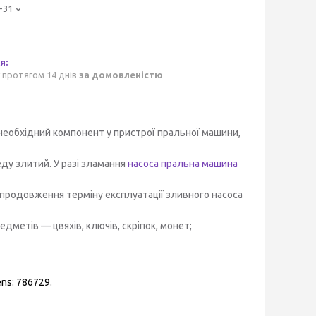
-31
 протягом 14 днів
за домовленістю
еобхідний компонент у пристрої пральної машини,
ду злитий. У разі зламання
насоса пральна машина
 продовження терміну експлуатації зливного насоса
едметів — цвяхів, ключів, скріпок, монет;
ens:
786729.