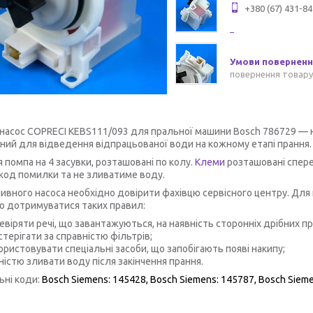
+380 (67) 431-84
повернення товару
насос COPRECI KEBS111/093 для пральної машини Bosch 786729 — н
ний для відведення відпрацьованої води на кожному етапі прання.
я помпа на 4 засувки, розташовані по колу.
Клеми
розташовані спере
код помилки та не зливатиме воду.
ливного насоса необхідно довірити фахівцю сервісного центру. Для
о дотримуватися таких правил:
евіряти речі, що завантажуються, на наявність сторонніх дрібних пр
стерігати за справністю фільтрів;
ористовувати спеціальні засоби, що запобігають появі накипу;
ністю зливати воду після закінчення прання.
ьні коди:
Bosch Siemens:
145428,
Bosch Siemens:
145787,
Bosch Siem