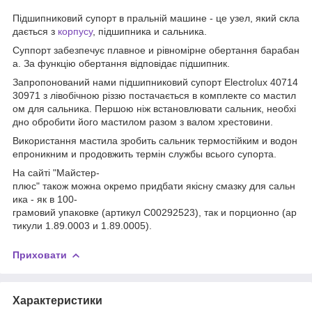
Підшипниковий супорт в пральній машине - це узел, який скла
дається з
корпусу
, підшипника и сальника.
Суппорт забезпечує плавное и рівномірне обертання барабан
а. За функцію обертання відповідає підшипник.
Запропонований нами підшипниковий супорт Electrolux 40714
30971 з лівобічною різзю постачається в комплекте со мастил
ом для сальника. Першою ніж встановлювати сальник, необхі
дно обробити його мастилом разом з валом хрестовини.
Використання мастила зробить сальник термостійким и водон
епроникним и продовжить термін службы всього супорта.
На сайті "Майстер-
плюс" також можна окремо придбати якісну смазку для сальн
ика - як в 100-
грамовий упаковке (артикул C00292523), так и порционно (ар
тикули 1.89.0003 и 1.89.0005).
Приховати
Характеристики