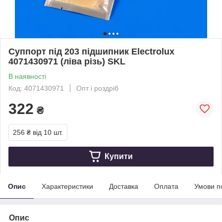
Суппорт під 203 підшипник Electrolux
4071430971 (ліва різь) SKL
В наявності
Код: 4071430971
Опт і роздріб
322
₴
256 ₴
від 10 шт.
Купити
Опис
Характеристики
Доставка
Оплата
Умови п
Опис