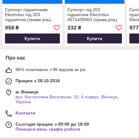
Суппорт підшипників
Суппорт під 203
Супп
Electrolux під 203
підшипник Electrolux
пра
підшипник (права різь)
4071430963 (права різь)
Elec
Original
SKL
Origi
958
332
977
₴
₴
Купити
Купити
Про нас
96% позитивних з 96 відгуків за рік
Працює з 28.10.2016
м. Вінниця
вул. Костянтина Василенка, 16, 4 поверх, Вінниця,
Україна
Контакти
Сьогодні працює з 09:00 до 18:00
Показати весь графік роботи