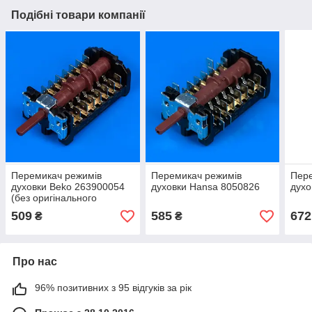
Подібні товари компанії
Перемикач режимів
Перемикач режимів
Пере
духовки Beko 263900054
духовки Hansa 8050826
духо
(без оригінального
паковання)
509
585
672
₴
₴
Про нас
96% позитивних з 95 відгуків за рік