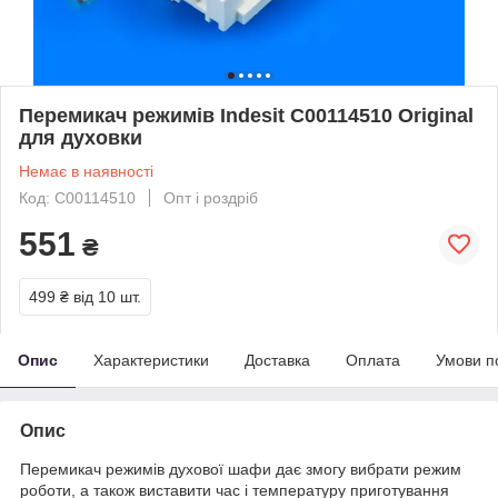
Перемикач режимів Indesit C00114510 Original
для духовки
Немає в наявності
Код: C00114510
Опт і роздріб
551
₴
499 ₴
від 10 шт.
Опис
Характеристики
Доставка
Оплата
Умови п
Опис
Перемикач режимів духової шафи дає змогу вибрати режим
роботи, а також виставити час і температуру приготування