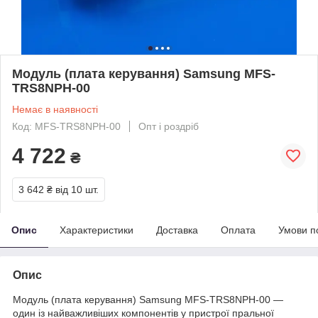
Модуль (плата керування) Samsung MFS-
TRS8NPH-00
Немає в наявності
Код: MFS-TRS8NPH-00
Опт і роздріб
4 722
₴
3 642 ₴
від 10 шт.
Опис
Характеристики
Доставка
Оплата
Умови п
Опис
Модуль (плата керування) Samsung MFS-TRS8NPH-00 —
один із найважливіших компонентів у пристрої пральної