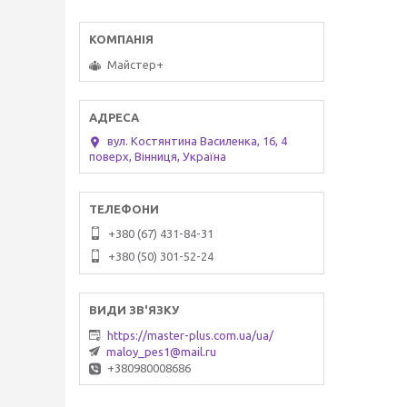
Майстер+
вул. Костянтина Василенка, 16, 4
поверх, Вінниця, Україна
+380 (67) 431-84-31
+380 (50) 301-52-24
https://master-plus.com.ua/ua/
maloy_pes1@mail.ru
+380980008686