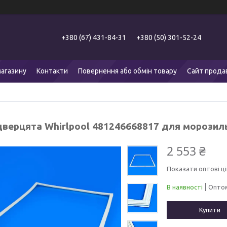
+380 (67) 431-84-31
+380 (50) 301-52-24
агазину
Контакти
Повернення або обмін товару
Сайт прода
дверцята Whirlpool 481246668817 для морозил
2 553 ₴
Показати оптові ці
В наявності
Оптом
Купити