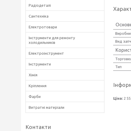
Радіодеталі
Харак
Сантехніка
Основн
Електротовари
Виробни
Інструменти для ремонту
Вид зап
холодильників
Корис
Електроінструмент
Торгове
Інструменти
Тип
Хімія
Інформ
Кріплення
Фарби
Ціна:
2 55
Витратні матеріали
Контакти