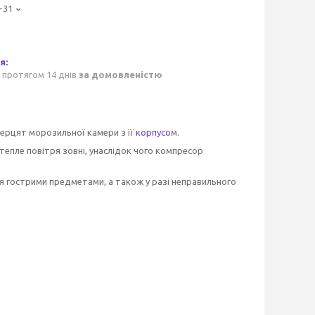
-31
 протягом 14 днів
за домовленістю
ерцят морозильної камери з її
корпусо
м.
епле повітря зовні, унаслідок чого компресор
 гострими предметами, а також у разі неправильного