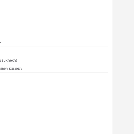
р
 Bauknecht
льну камеру