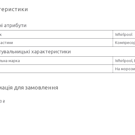
теристики
і атрибути
к
Whirlpool
частини
Компресо
тувальницькі характеристики
льна марка
Whirlpool,
На морози
ація для замовлення
3 ₴