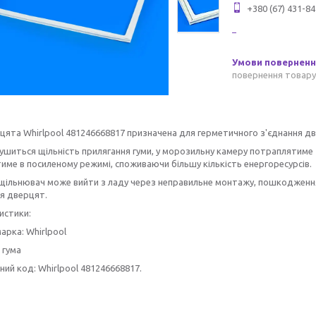
+380 (67) 431-84
повернення товару
цята Whirlpool 481246668817 призначена для герметичного з'єднання дв
шиться щільність прилягання гуми, у морозильну камеру потраплятиме т
ме в посиленому режимі, споживаючи більшу кількість енергоресурсів.
щільнювач може вийти з ладу через неправильне монтажу, пошкодження
я дверцят.
истики:
арка: Whirlpool
 гума
ний код: Whirlpool 481246668817.