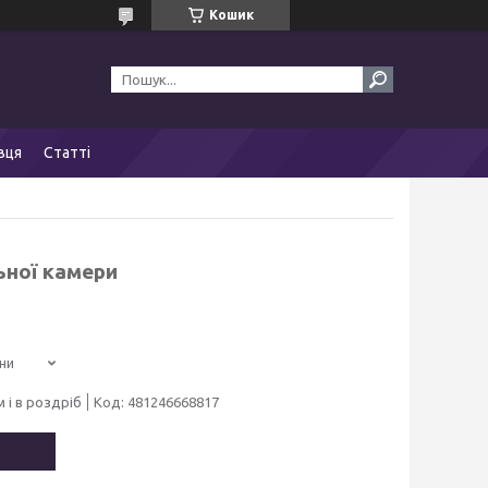
Кошик
вця
Статті
ьної камери
ни
 і в роздріб
Код:
481246668817