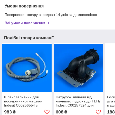
Умови повернення
Повернення товару впродовж 14 днів за домовленістю
Всі умови повернення
Подібні товари компанії
Шланг заливний для
Патрубок зливний від
Роли
посудомийної машини
нижнього піддона до ТЕНу
для 
Indesit C00256554 з
Indesit C00257324 для
маши
аквастопом
посудомийної машини
C00
983
608
188
₴
₴