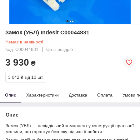
Замок (УБЛ) Indesit C00044831
Немає в наявності
Код: C00044831
Опт і роздріб
3 930
₴
3 042 ₴
від 10 шт.
Опис
Характеристики
Доставка
Оплата
Умови п
Опис
Замок (УБЛ) — невіддільний компонент у конструкції пральної
машини, що гарантує безпеку під час її роботи.
Замок надійно блокує дверцята прання в закритому вигляді