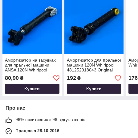
Амортизатор на засувках
Амортизатор для пральної
Амор
для пральної машини
машини 120N Whirlpool
Whir
ANSA 120N Whirlpool
481252918043 Original
481246648088
80,90
192
176
₴
₴
Купити
Купити
Про нас
96% позитивних з 96 відгуків за рік
Працює з 28.10.2016