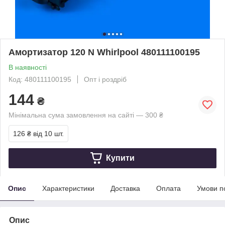
Амортизатор 120 N Whirlpool 480111100195
В наявності
Код: 480111100195
Опт і роздріб
144
₴
Мінімальна сума замовлення на сайті — 300 ₴
126 ₴
від 10 шт.
Купити
Опис
Характеристики
Доставка
Оплата
Умови п
Опис