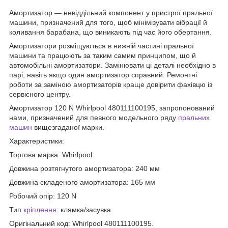
Амортизатор — невіддільний компонент у пристрої пральної
машини, призначений для того, щоб мінімізувати вібрації й
коливання барабана, що виникають під час його обертання.
Амортизатори розміщуються в нижній частині пральної
машини та працюють за таким самим принципом, що й
автомобільні амортизатори. Замінювати ці деталі необхідно в
парі, навіть якщо один амортизатор справний. Ремонтні
роботи за заміною амортизаторів краще довірити фахівцю із
сервісного центру.
Амортизатор 120 N Whirlpool 480111100195, запропонований
нами, призначений для певного модельного ряду
пральних
машин
вищезгаданої марки.
Характеристики:
Торгова марка: Whirlpool
Довжина розтягнутого амортизатора: 240 мм
Довжина складеного амортизатора: 165 мм
Робочий опір: 120 N
Тип
кріплення
: клямка/засувка
Оригінальний код: Whirlpool 480111100195.