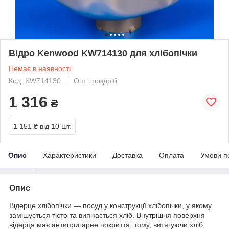
Відро Kenwood KW714130 для хлібопічки
Немає в наявності
Код: KW714130
Опт і роздріб
1 316
₴
1 151 ₴
від 10 шт.
Опис
Характеристики
Доставка
Оплата
Умови п
Опис
Відерце хлібопічки — посуд у конструкції хлібопічки, у якому
замішується тісто та випікається хліб. Внутрішня поверхня
відерця має антипригарне покриття, тому, витягуючи хліб,